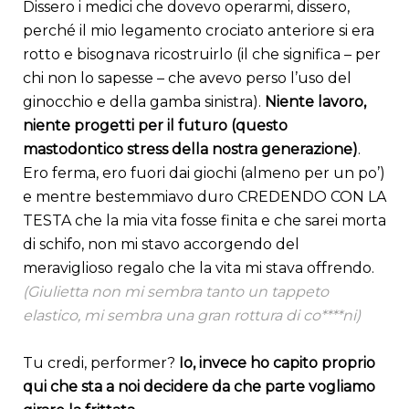
Dissero i medici che dovevo operarmi, dissero,
perché il mio legamento crociato anteriore si era
rotto e bisognava ricostruirlo (il che significa – per
chi non lo sapesse – che avevo perso l’uso del
ginocchio e della gamba sinistra).
Niente lavoro,
niente progetti per il futuro (questo
mastodontico stress della nostra generazione)
.
Ero ferma, ero fuori dai giochi (almeno per un po’)
e mentre bestemmiavo duro CREDENDO CON LA
TESTA che la mia vita fosse finita e che sarei morta
di schifo, non mi stavo accorgendo del
meraviglioso regalo che la vita mi stava offrendo.
(Giulietta non mi sembra tanto un tappeto
elastico, mi sembra una gran rottura di co****ni)
Tu credi, performer?
Io, invece ho capito proprio
qui che sta a noi decidere da che parte vogliamo