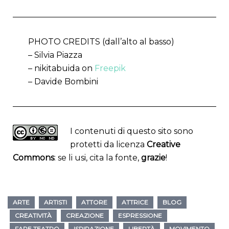
PHOTO CREDITS (dall’alto al basso)
– Silvia Piazza
– nikitabuida on
Freepik
– Davide Bombini
I contenuti di questo sito sono
protetti da licenza
Creative
Commons
: se li usi, cita la fonte,
grazie
!
ARTE
ARTISTI
ATTORE
ATTRICE
BLOG
CREATIVITÀ
CREAZIONE
ESPRESSIONE
FARE TEATRO
ISPIRAZIONE
LIBERTÀ
MOVIMENTO