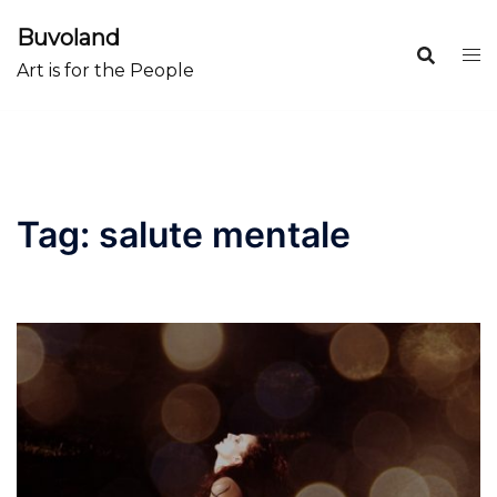
Skip
Buvoland
to
Art is for the People
content
Tag:
salute mentale